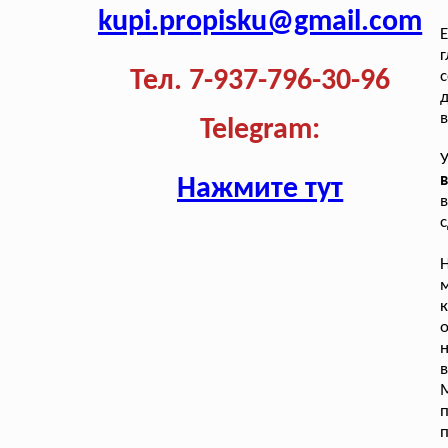
kupi.propisku@gmail.com
Е
г
Тел. 7-937-796-30-96
д
в
Telegram:
в
Нажмите тут
в
с
м
о
М
п