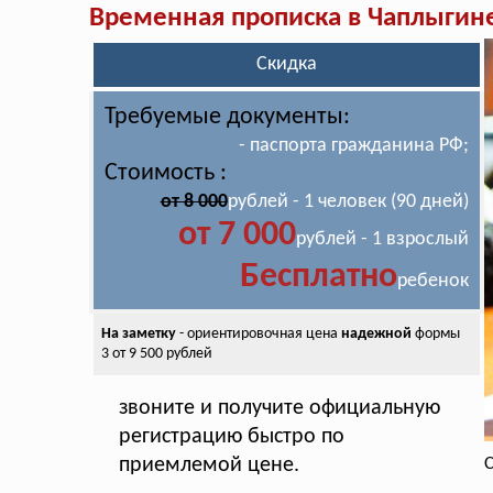
Временная прописка в Чаплыгин
Скидка
Требуемые документы:
- паспорта гражданина РФ;
Стоимость :
от 8 000
рублей - 1 человек (90 дней)
от 7 000
рублей - 1 взрослый
Бесплатно
ребенок
На заметку
- ориентировочная цена
надежной
формы
3 от 9 500 рублей
звоните и получите официальную
регистрацию быстро по
приемлемой цене.
С