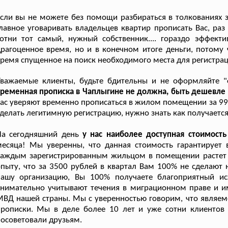
сли вы не можете без помощи разбираться в толкованиях з
лавное уговаривать владельцев квартир прописать Вас, раз
сотни тот самый, нужный собственник.... гораздо эффек
рагоценное время, но и в конечном итоге деньги, потому
ремя спущенное на поиск необходимого места для регистрац
Уважаемые клиенты, будьте бдительны и не оформляйте "
ременная прописка в Чаплыгине не должна, быть дешевле 
ас уверяют временно прописаться в жилом помещении за 990
делать легитимную регистрацию, нужно знать как получается 
На сегодняшний день
у нас наиболее доступная стоимост
есяца! Мы уверенны, что данная стоимость гарантирует в
каждым зарегистрированным жильцом в помещении растет 
пыту, что за 3500 рублей в квартал Вам 100% не сделают
нашу организацию, Вы 100% получаете благоприятный ис
внимательно учитывают течения в миграционном праве и 
ВД нашей страны. Мы с уверенностью говорим, что являем
прописки. Мы в деле более 10 лет и уже сотни клиентов
осоветовали друзьям.