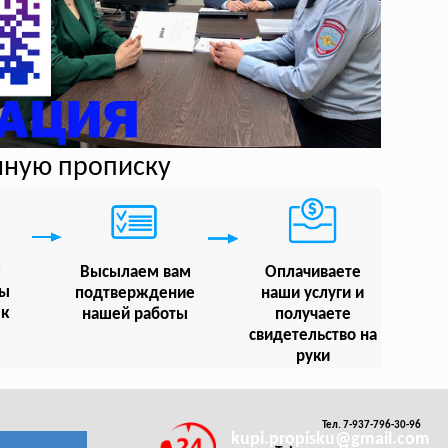
нную прописку
м
Высылаем вам
Оплачиваете
мы
подтверждение
наши услуги и
 к
нашей работы
получаете
свидетельство на
руки
Тел. 7-937-796-30-96
kupi.propisku@gmail.com